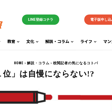
LINE登録コチラ
電子版申し込
教育
文化
解説・コラム
ライフ
マン
HOME
解説・コラム
校閲記者の気になるコトバ
１位」は自慢にならない!?