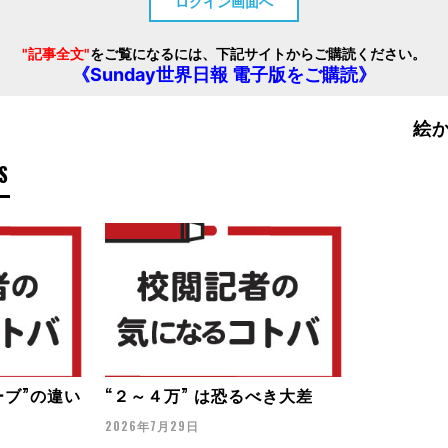
ログイン画面へ
"記事全文"
をご覧になるには、下記サイトからご購読ください。
《Sunday世界日報 電子版をご購読》
絵
S
ーブ”の違い
“２～４万” は恐るべき大差
2026年7月29日