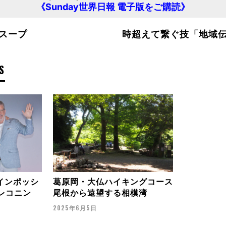
《Sunday世界日報 電子版をご購読》
スープ
時超えて繋ぐ技「地域
S
インポッシ
葛原岡・大仏ハイキングコース
・レコニン
尾根から遠望する相模湾
2025年6月5日