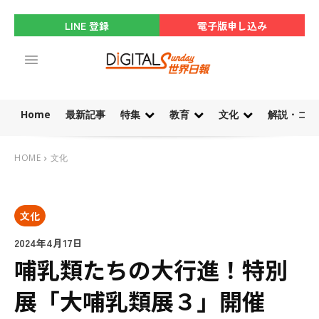
LINE 登録
電子版申し込み
Home
最新記事
特集
教育
文化
解説・コラ
HOME
文化
文化
2024年4月17日
哺乳類たちの大行進！特別
展「大哺乳類展３」開催