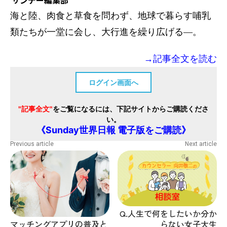
海と陸、肉食と草食を問わず、地球で暮らす哺乳
類たちが一堂に会し、大行進を繰り広げる―。
→記事全文を読む
ログイン画面へ
"記事全文"
をご覧になるには、下記サイトからご購読くださ
い。
《Sunday世界日報 電子版をご購読》
Previous article
Next article
Q.人生で何をしたいか分か
マッチングアプリの普及と
らない女子大生