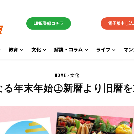
LINE登録コチラ
電子版申し込
教育
文化
解説・コラム
ライフ
マン
HOME
文化
なる年末年始㊤新暦より旧暦を