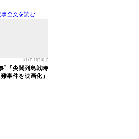
記事全文を読む
NEXT ARTICLE
事”「尖閣列島戦時
遭難事件を映画化」