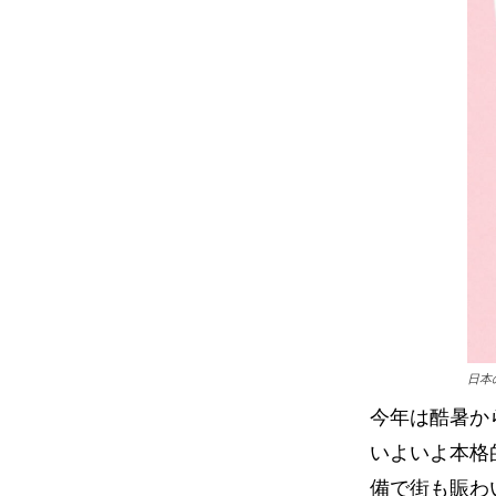
日本
今年は酷暑か
いよいよ本格
備で街も賑わ