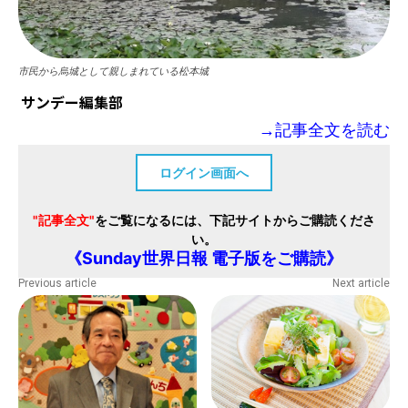
市民から烏城として親しまれている松本城
サンデー編集部
→記事全文を読む
ログイン画面へ
"記事全文"
をご覧になるには、下記サイトからご購読くださ
い。
《Sunday世界日報 電子版をご購読》
Previous article
Next article