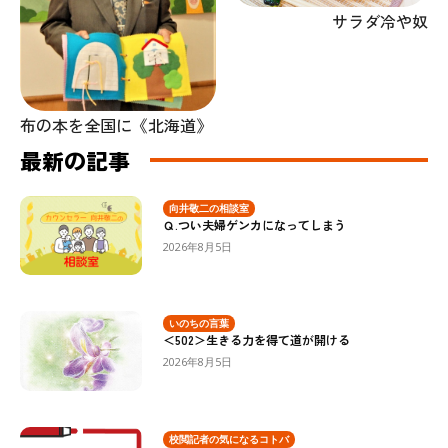
サラダ冷や奴
布の本を全国に《北海道》
最新の記事
向井敬二の相談室
Ｑ.つい夫婦ゲンカになってしまう
2026年8月5日
いのちの言葉
＜502＞生きる力を得て道が開ける
2026年8月5日
校閲記者の気になるコトバ