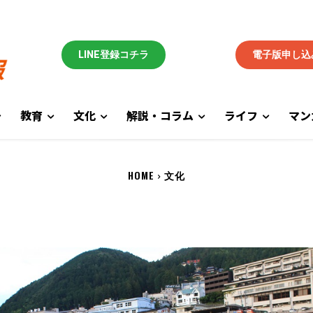
LINE登録コチラ
電子版申し込
教育
文化
解説・コラム
ライフ
マン
HOME
文化