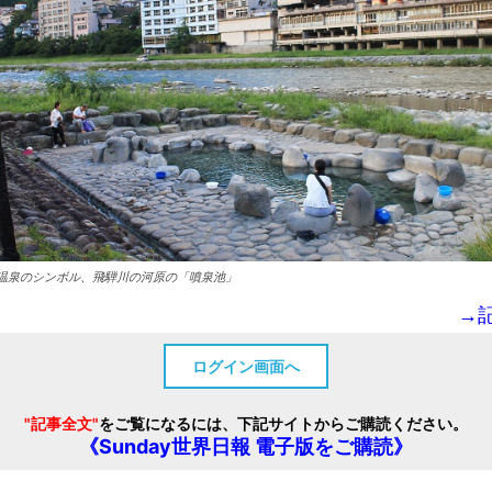
温泉のシンボル、飛騨川の河原の「噴泉池」
→
ログイン画面へ
"記事全文"
をご覧になるには、下記サイトからご購読ください。
《Sunday世界日報 電子版をご購読》