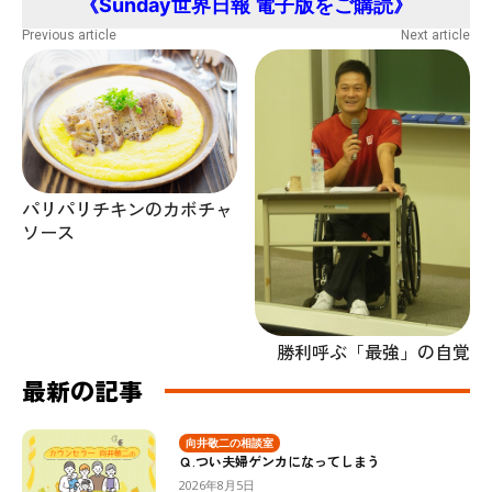
《Sunday世界日報 電子版をご購読》
Previous article
Next article
パリパリチキンのカボチャ
ソース
勝利呼ぶ「最強」の自覚
最新の記事
向井敬二の相談室
Ｑ.つい夫婦ゲンカになってしまう
2026年8月5日