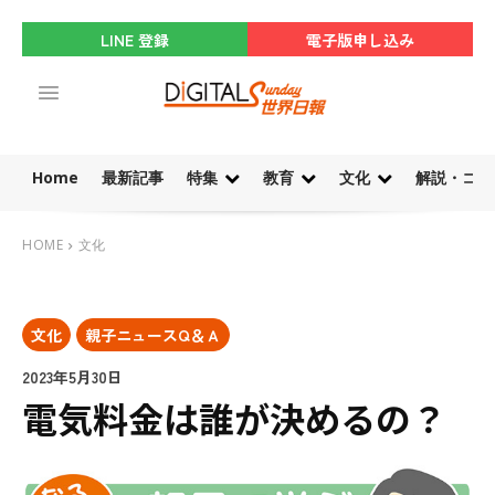
LINE 登録
電子版申し込み
Home
最新記事
特集
教育
文化
解説・コラ
HOME
文化
文化
親子ニュースQ＆Ａ
2023年5月30日
電気料金は誰が決めるの？