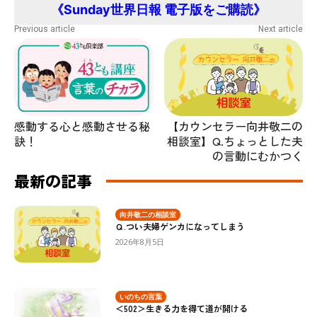
《Sunday世界日報 電子版をご購読》
Previous article
Next article
感動する心と感動させる秘
【カウンセラー向井敬二の
訣！
相談室】Q.ちょっとした夫
の言動にむかつく
最新の記事
向井敬二の相談室
Ｑ.つい夫婦ゲンカになってしまう
2026年8月5日
いのちの言葉
＜502＞生きる力を得て道が開ける