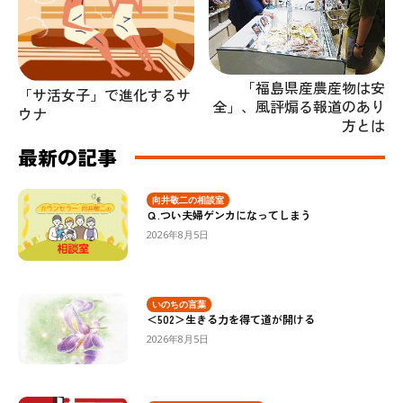
「福島県産農産物は安
「サ活女子」で進化するサ
全」、風評煽る報道のあり
ウナ
方とは
最新の記事
向井敬二の相談室
Ｑ.つい夫婦ゲンカになってしまう
2026年8月5日
いのちの言葉
＜502＞生きる力を得て道が開ける
2026年8月5日