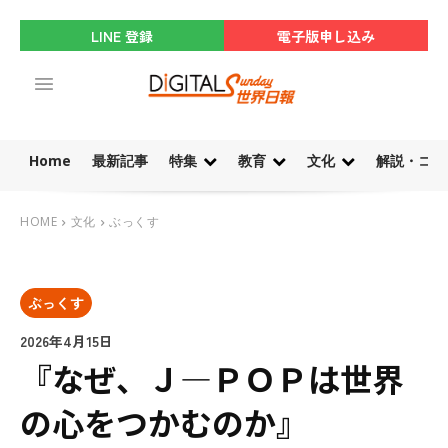
LINE 登録
電子版申し込み
Home
最新記事
特集
教育
文化
解説・コラ
HOME
文化
ぶっくす
ぶっくす
2026年4月15日
『なぜ、Ｊ―ＰＯＰは世界
の心をつかむのか』