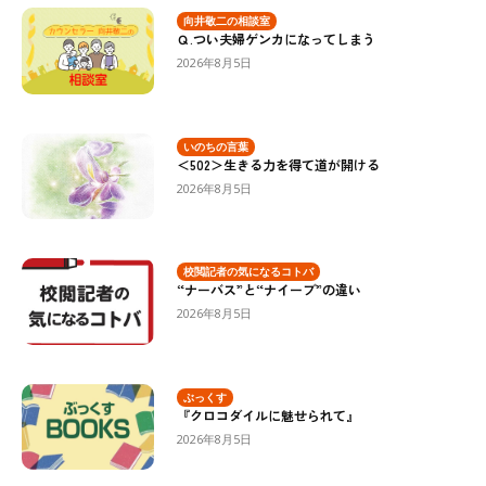
向井敬二の相談室
Ｑ.つい夫婦ゲンカになってしまう
2026年8月5日
いのちの言葉
＜502＞生きる力を得て道が開ける
2026年8月5日
校閲記者の気になるコトバ
“ナーバス”と“ナイーブ”の違い
2026年8月5日
ぶっくす
『クロコダイルに魅せられて』
2026年8月5日