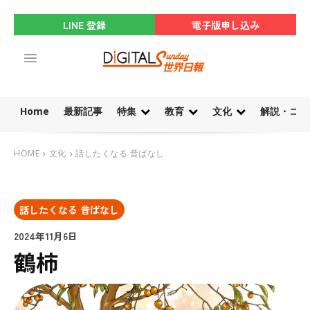
LINE 登録
電子版申し込み
Home
最新記事
特集
教育
文化
解説・コラ
HOME
文化
話したくなる 昔ばなし
話したくなる 昔ばなし
2024年11月6日
鶴柿