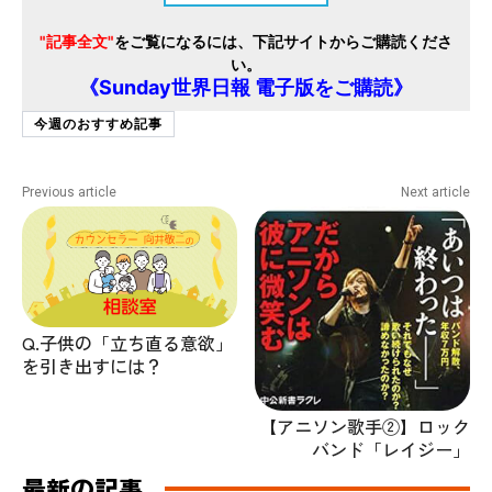
"記事全文"
をご覧になるには、下記サイトからご購読くださ
い。
《Sunday世界日報 電子版をご購読》
今週のおすすめ記事
Previous article
Next article
Q.子供の「立ち直る意欲」
を引き出すには？
【アニソン歌手②】ロック
バンド「レイジー」
最新の記事