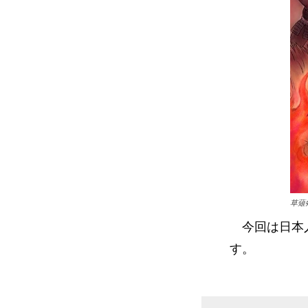
草薙
今回は日本人
す。