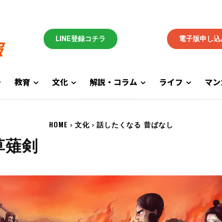
LINE登録コチラ
電子版申し込
教育
文化
解説・コラム
ライフ
マン
HOME
文化
話したくなる 昔ばなし
草薙剣