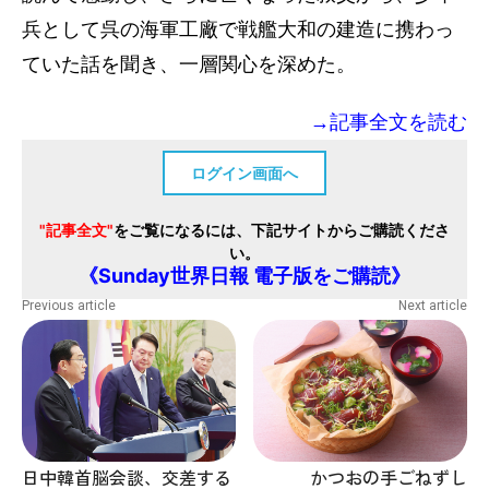
兵として呉の海軍工廠で戦艦大和の建造に携わっ
ていた話を聞き、一層関心を深めた。
→記事全文を読む
ログイン画面へ
"記事全文"
をご覧になるには、下記サイトからご購読くださ
い。
《Sunday世界日報 電子版をご購読》
Previous article
Next article
かつおの手ごねずし
日中韓首脳会談、交差する