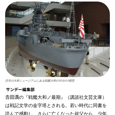
呉市の大和ミュージアムにある戦艦大和の10分の1模型
サンデー編集部
𠮷田満の『戦艦大和ノ最期』（講談社文芸文庫）
は戦記文学の金字塔とされる。若い時代に同書を
読んで感動し、さらに亡くなった叔父から、少年