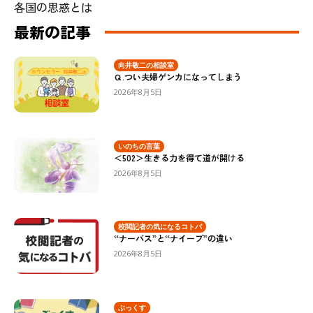
各国の思惑とは
最新の記事
向井敬二の相談室
Ｑ.つい夫婦ゲンカになってしまう
2026年8月5日
いのちの言葉
＜502＞生きる力を得て道が開ける
2026年8月5日
校閲記者の気になるコトバ
“ナーバス”と“ナイーブ”の違い
2026年8月5日
ぶっくす