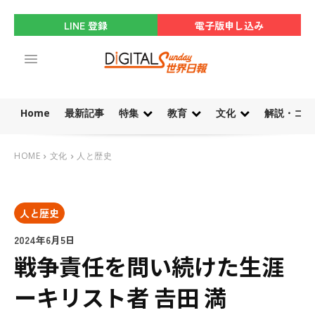
LINE 登録
電子版申し込み
Home
最新記事
特集
教育
文化
解説・コラ
HOME
文化
人と歴史
人と歴史
2024年6月5日
戦争責任を問い続けた生涯
ーキリスト者 𠮷田 満