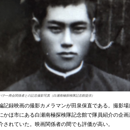
パテ―商会関係者との記念撮影写真（白瀬南極探検隊記念館提供）
編記録映画の撮影カメラマンが田泉保直である。撮影場
にかほ市にある白瀬南極探検隊記念館で隊員紹介の企画
介されていた。映画関係者の間でも評価が高い。