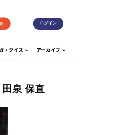
み
ガ・クイズ
アーカイブ
田泉 保直