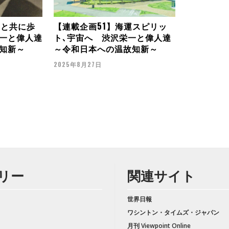
一と共に歩
【連載企画51】海運スピリッ
一と偉人達
ト､宇宙へ 渋沢栄一と偉人達
知新～
～令和日本への温故知新～
2025年8月27日
リー
関連サイト
世界日報
ワシントン・タイムズ・ジャパン
月刊 Viewpoint Online