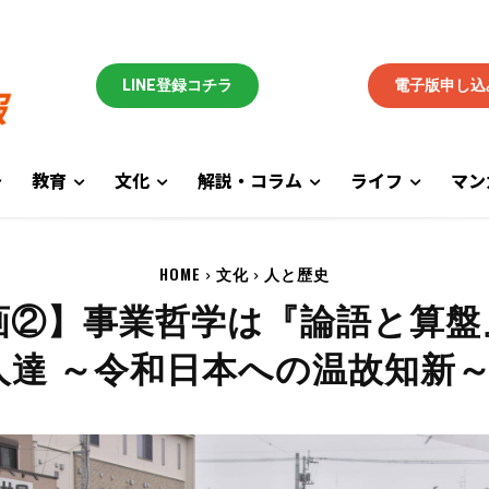
LINE登録コチラ
電子版申し込
教育
文化
解説・コラム
ライフ
マン
HOME
文化
人と歴史
画②】事業哲学は『論語と算盤
人達 ～令和日本への温故知新