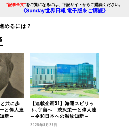
"記事全文"
をご覧になるには、下記サイトからご購読ください。
《Sunday世界日報 電子版をご購読》
に進めるには？
S
一と共に歩
【連載企画51】海運スピリッ
一と偉人達
ト､宇宙へ 渋沢栄一と偉人達
知新～
～令和日本への温故知新～
2025年8月27日