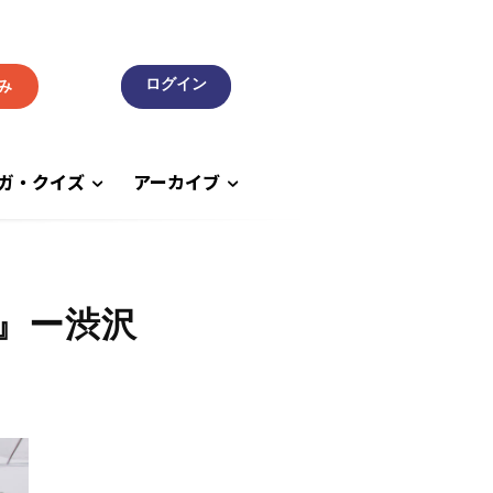
み
ガ・クイズ
アーカイブ
』ー渋沢
～