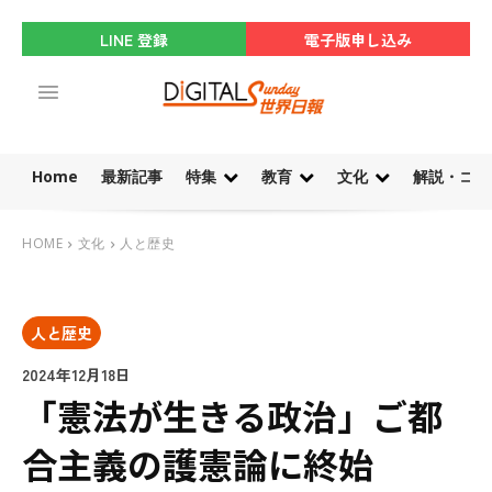
LINE 登録
電子版申し込み
Home
最新記事
特集
教育
文化
解説・コラ
HOME
文化
人と歴史
人と歴史
2024年12月18日
「憲法が生きる政治」ご都
合主義の護憲論に終始