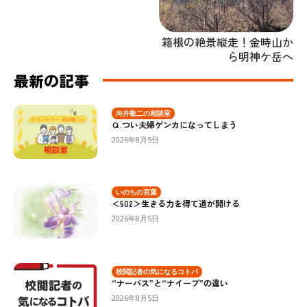
箱根の絶景縦走！金時山か
ら明神ケ岳へ
最新の記事
向井敬二の相談室
Ｑ.つい夫婦ゲンカになってしまう
2026年8月5日
いのちの言葉
＜502＞生きる力を得て道が開ける
2026年8月5日
校閲記者の気になるコトバ
“ナーバス”と“ナイーブ”の違い
2026年8月5日