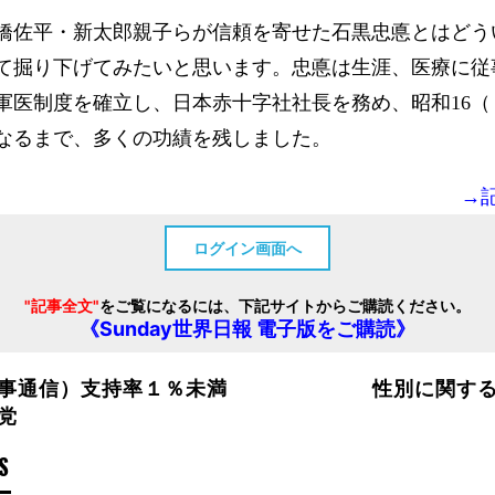
橋佐平・新太郎親子らが信頼を寄せた石黒忠悳とはどう
て掘り下げてみたいと思います。忠悳は生涯、医療に従
軍医制度を確立し、日本赤十字社社長を務め、昭和16（
くなるまで、多くの功績を残しました。
→
ログイン画面へ
"記事全文"
をご覧になるには、下記サイトからご購読ください。
《Sunday世界日報 電子版をご購読》
事通信）支持率１％未満
性別に関す
党
S