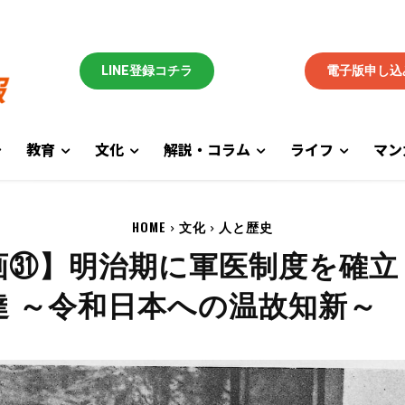
LINE登録コチラ
電子版申し込
教育
文化
解説・コラム
ライフ
マン
HOME
文化
人と歴史
画㉛】明治期に軍医制度を確立
達 ～令和日本への温故知新～