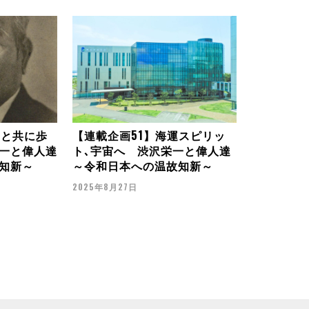
一と共に歩
【連載企画51】海運スピリッ
一と偉人達
ト､宇宙へ 渋沢栄一と偉人達
知新～
～令和日本への温故知新～
2025年8月27日