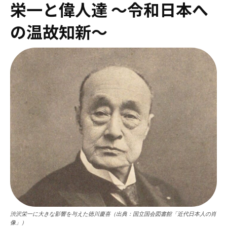
栄一と偉人達 ～令和日本へ
の温故知新～
渋沢栄一に大きな影響を与えた徳川慶喜（出典：国立国会図書館「近代日本人の肖
像」）