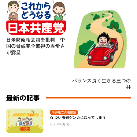
日米防衛相会談を批判 中
国の脅威完全無視の異常さ
が露呈
バランス良く生きる三つの
柱
最新の記事
向井敬二の相談室
Ｑ.つい夫婦ゲンカになってしまう
2026年8月5日