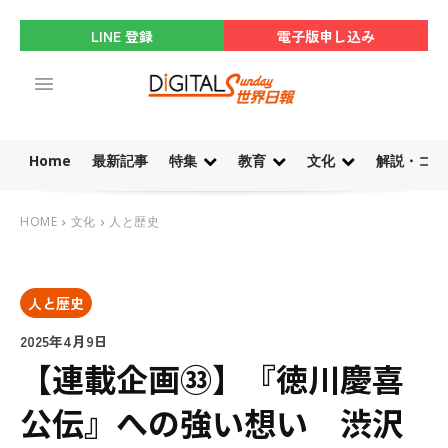
LINE 登録
電子版申し込み
Home
最新記事
特集
教育
文化
解説・コラ
HOME
文化
人と歴史
人と歴史
2025年4月9日
【連載企画㉝】『徳川慶喜
公伝』への強い想い 渋沢