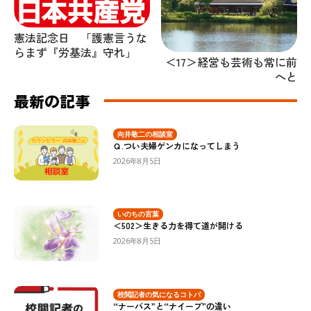
憲法記念日 「護憲言うな
らまず『労基法』守れ」
＜17＞経営も芸術も常に前
へと
最新の記事
向井敬二の相談室
Ｑ.つい夫婦ゲンカになってしまう
2026年8月5日
いのちの言葉
＜502＞生きる力を得て道が開ける
2026年8月5日
校閲記者の気になるコトバ
“ナーバス”と“ナイーブ”の違い