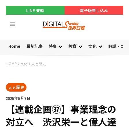
LINE 登録
電子版申し込み
Home
最新記事
特集
教育
文化
解説・コラ
HOME
文化
人と歴史
人と歴史
2025年5月7日
【連載企画㊲】事業理念の
対立へ 渋沢栄一と偉人達