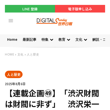
LINE 登録
電子版申し込み
Home
最新記事
特集
教育
文化
解説・コラ
HOME
文化
人と歴史
人と歴史
2025年8月6日
【連載企画㊾】「渋沢財閥
は財閥に非ず」 渋沢栄一