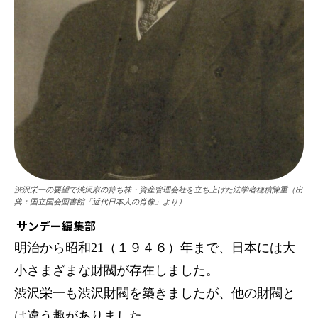
渋沢栄一の要望で渋沢家の持ち株・資産管理会社を立ち上げた法学者穂積陳重（出
典：国立国会図書館「近代日本人の肖像」より）
サンデー編集部
明治から昭和21（１９４６）年まで、日本には大
小さまざまな財閥が存在しました。
渋沢栄一も渋沢財閥を築きましたが、他の財閥と
は違う趣がありました。