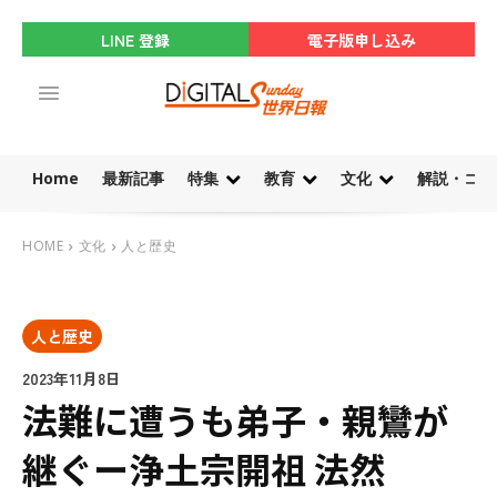
LINE 登録
電子版申し込み
Home
最新記事
特集
教育
文化
解説・コラ
HOME
文化
人と歴史
人と歴史
2023年11月8日
法難に遭うも弟子・親鸞が
継ぐー浄土宗開祖 法然