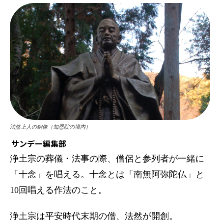
法然上人の銅像（知恩院の境内）
サンデー編集部
浄土宗の葬儀・法事の際、僧侶と参列者が一緒に
「十念」を唱える。十念とは「南無阿弥陀仏」と
10回唱える作法のこと。
浄土宗は平安時代末期の僧、法然が開創。