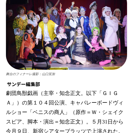
舞台のフィナーレ撮影：山口笑加
サンデー編集部
劇団鳥獣戯画（主宰・知念正文。以下「ＧＩＧ
Ａ」）の第１０４回公演、キャバレーボードヴィ
ルショー「ベニスの商人」（原作＝Ｗ・シェイク
スピア、脚本・演出＝知念正文）。５月31日から
今月９日、新宿シアターブラッツで上演された。