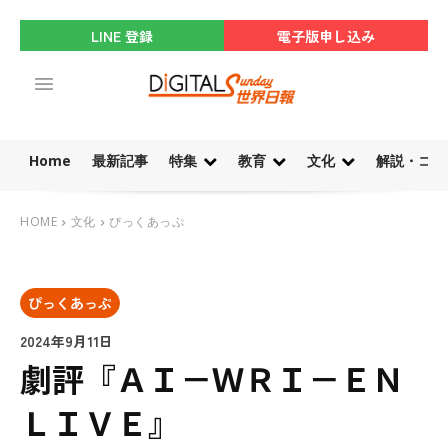
LINE 登録
電子版申し込み
Home
最新記事
特集
教育
文化
解説・コラ
HOME
文化
ぴっくあっぷ
ぴっくあっぷ
2024年9月11日
劇評『ＡＩ－ＷＲＩ－ＥＮ
ＬＩＶＥ』