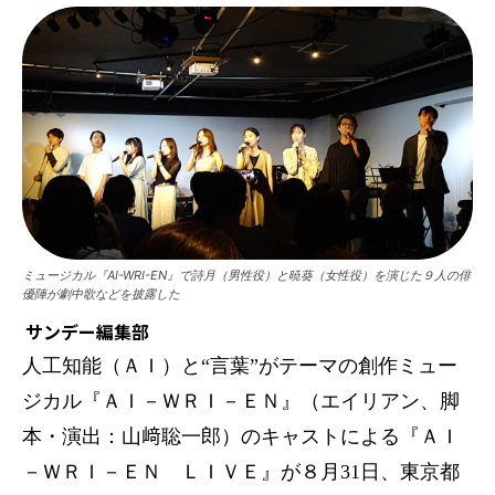
ミュージカル『AI-WRI-EN』で詩月（男性役）と暁葵（女性役）を演じた９人の俳
優陣が劇中歌などを披露した
サンデー編集部
人工知能（ＡＩ）と“言葉”がテーマの創作ミュー
ジカル『ＡＩ－ＷＲＩ－ＥＮ』（エイリアン、脚
本・演出：山﨑聡一郎）のキャストによる『ＡＩ
－ＷＲＩ－ＥＮ ＬＩＶＥ』が８月31日、東京都