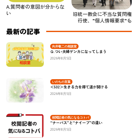
A.質問者の意図が分からな
い
旧統一教会に不当な質問権
行使、”個人情報要求”も
最新の記事
向井敬二の相談室
Ｑ.つい夫婦ゲンカになってしまう
2026年8月5日
いのちの言葉
＜502＞生きる力を得て道が開ける
2026年8月5日
校閲記者の気になるコトバ
“ナーバス”と“ナイーブ”の違い
2026年8月5日