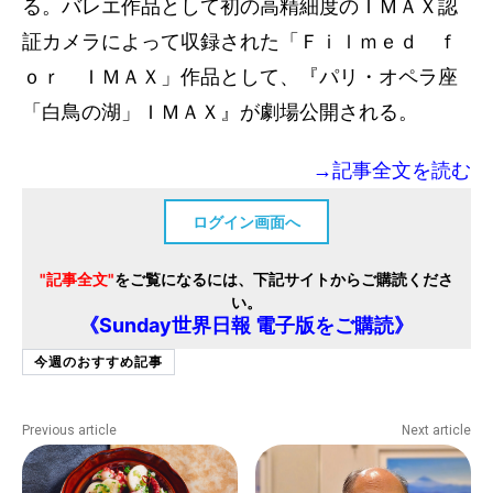
る。バレエ作品として初の高精細度のＩＭＡＸ認
証カメラによって収録された「Ｆｉｌｍｅｄ ｆ
ｏｒ ＩＭＡＸ」作品として、『パリ・オペラ座
「白鳥の湖」ＩＭＡＸ』が劇場公開される。
→記事全文を読む
ログイン画面へ
"記事全文"
をご覧になるには、下記サイトからご購読くださ
い。
《Sunday世界日報 電子版をご購読》
今週のおすすめ記事
Previous article
Next article