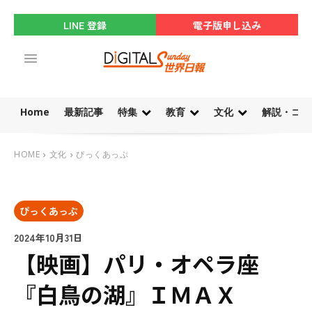
LINE 登録
電子版申し込み
Home
最新記事
特集
教育
文化
解説・コラ
HOME
文化
ぴっくあっぷ
ぴっくあっぷ
2024年10月31日
【映画】パリ・オペラ座
『白鳥の湖』ＩＭＡＸ