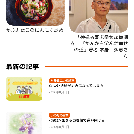
かぶとたこのにんにく炒め
「神様も喜ぶ幸せな最期
を」『がんから学んだ幸せ
の道』著者 本居 弘志さ
ん
最新の記事
向井敬二の相談室
Ｑ.つい夫婦ゲンカになってしまう
2026年8月5日
いのちの言葉
＜502＞生きる力を得て道が開ける
2026年8月5日