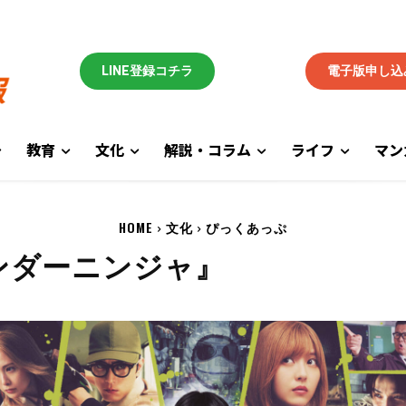
LINE登録コチラ
電子版申し込
教育
文化
解説・コラム
ライフ
マン
HOME
文化
ぴっくあっぷ
ンダーニンジャ』