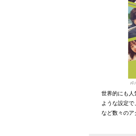
（C
世界的にも人
ような設定で
など数々のア