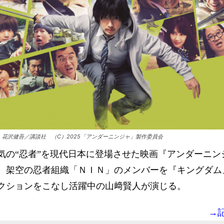
）花沢健吾／講談社 （C）2025「アンダーニンジャ」製作委員会
気の“忍者”を現代日本に登場させた映画『アンダーニン
、架空の忍者組織「ＮＩＮ」のメンバーを『キングダム
クションをこなし活躍中の山﨑賢人が演じる。
→