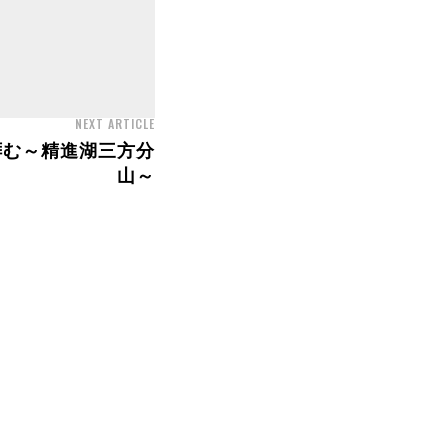
NEXT ARTICLE
拝む～精進湖三方分
山～