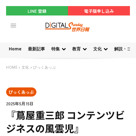
LINE 登録
電子版申し込み
Home
最新記事
特集
教育
文化
解説・コラ
HOME
文化
ぴっくあっぷ
ぴっくあっぷ
2025年5月15日
『蔦屋重三郎 コンテンツビ
ジネスの風雲児』