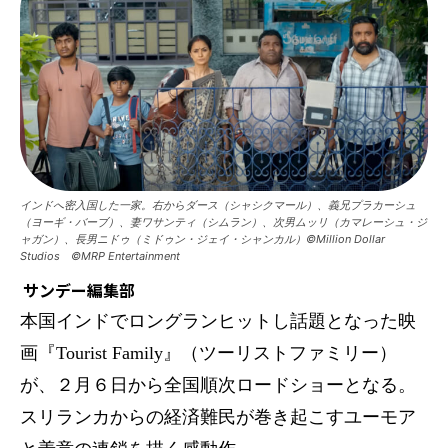
インドへ密入国した一家。右からダース（シャシクマール）、義兄プラカーシュ
（ヨーギ・バーブ）、妻ワサンティ（シムラン）、次男ムッリ（カマレーシュ・ジ
ャガン）、長男ニドゥ（ミドゥン・ジェイ・シャンカル）©Million Dollar
Studios ©MRP Entertainment
サンデー編集部
本国インドでロングランヒットし話題となった映
画『Tourist Family』（ツーリストファミリー）
が、２月６日から全国順次ロードショーとなる。
スリランカからの経済難民が巻き起こすユーモア