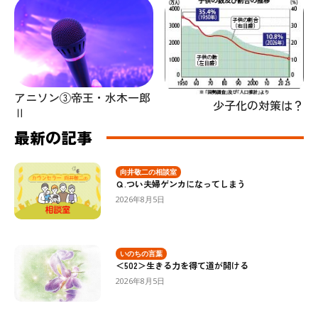
アニソン③帝王・水木一郎
少子化の対策は？
Ⅱ
最新の記事
向井敬二の相談室
Ｑ.つい夫婦ゲンカになってしまう
2026年8月5日
いのちの言葉
＜502＞生きる力を得て道が開ける
2026年8月5日