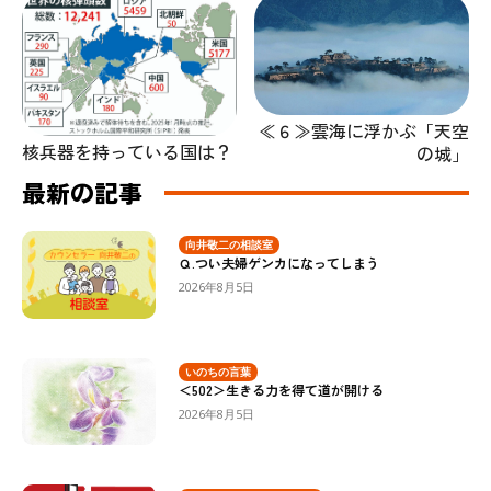
≪６≫雲海に浮かぶ「天空
核兵器を持っている国は？
の城」
最新の記事
向井敬二の相談室
Ｑ.つい夫婦ゲンカになってしまう
2026年8月5日
いのちの言葉
＜502＞生きる力を得て道が開ける
2026年8月5日