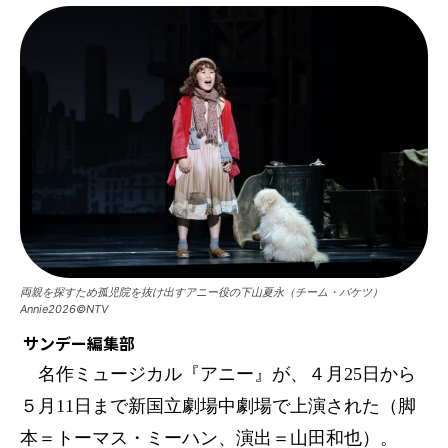
両親を探すため孤児院を抜け出すアニー役の下山夏永（チーム・バケツ）
Annie2026©NTV
サンデー編集部
名作ミュージカル『アニー』が、４月25日から
５月11日まで新国立劇場中劇場で上演された（脚
本＝トーマス・ミーハン、演出＝山田和也）。