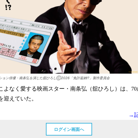
ション俳優・南条弘を演じた舘ひろしⒸ2026「免許返納!?」製作委員会
こよなく愛する映画スター・南条弘（舘ひろし）は、70
を迎えていた。
→
ログイン画面へ