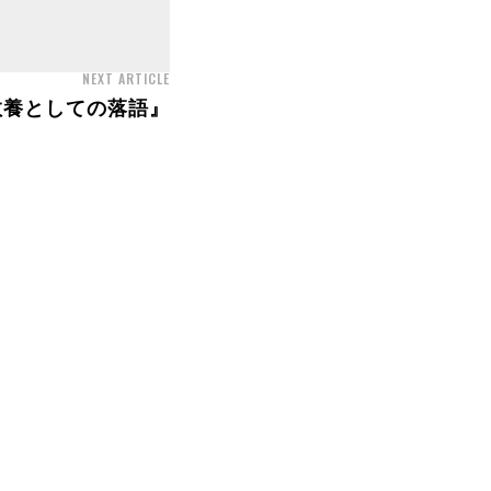
NEXT ARTICLE
教養としての落語』