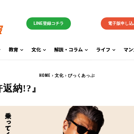
LINE登録コチラ
電子版申し込
教育
文化
解説・コラム
ライフ
マン
HOME
文化
ぴっくあっぷ
返納!?』