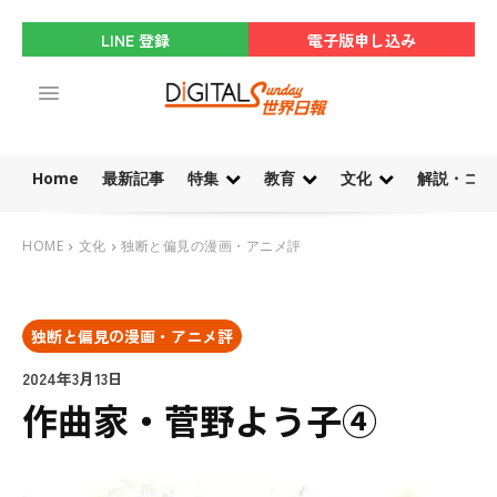
LINE 登録
電子版申し込み
Home
最新記事
特集
教育
文化
解説・コラ
HOME
文化
独断と偏見の漫画・アニメ評
独断と偏見の漫画・アニメ評
2024年3月13日
作曲家・菅野よう子④