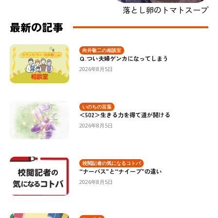
落とし卵のトマトスープ
最新の記事
向井敬二の相談室
Ｑ.つい夫婦ゲンカになってしまう
2026年8月5日
いのちの言葉
＜502＞生きる力を得て道が開ける
2026年8月5日
校閲記者の気になるコトバ
“ナーバス”と“ナイーブ”の違い
2026年8月5日