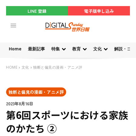
LINE 登録
電子版申し込み
Home
最新記事
特集
教育
文化
解説・コラ
HOME
文化
独断と偏見の漫画・アニメ評
独断と偏見の漫画・アニメ評
2023年8月16日
第6回スポーツにおける家族
のかたち ②