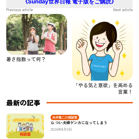
《Sunday世界日報 電子版をご購読》
Previous article
Next article
暑さ指数って何？
「やる気と意欲」を高める
言葉！
最新の記事
向井敬二の相談室
Ｑ.つい夫婦ゲンカになってしまう
2026年8月5日