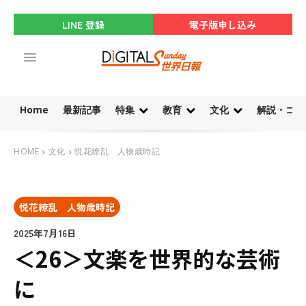
LINE 登録
電子版申し込み
Home
最新記事
特集
教育
文化
解説・コラ
HOME
文化
悦花繚乱 人物歳時記
悦花繚乱 人物歳時記
2025年7月16日
＜26＞文楽を世界的な芸術
に