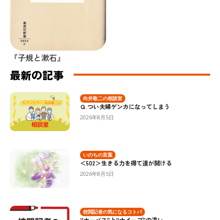
『子規と漱石』
最新の記事
向井敬二の相談室
Ｑ.つい夫婦ゲンカになってしまう
2026年8月5日
いのちの言葉
＜502＞生きる力を得て道が開ける
2026年8月5日
校閲記者の気になるコトバ
“ナーバス”と“ナイーブ”の違い