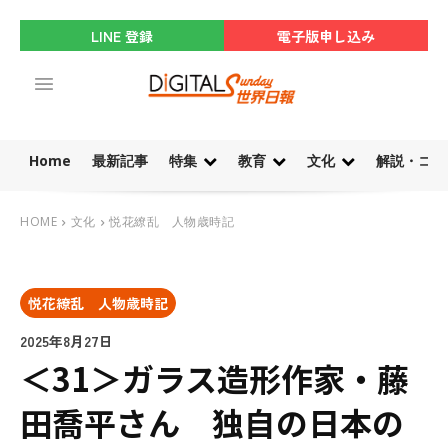
LINE 登録
電子版申し込み
Home
最新記事
特集
教育
文化
解説・コラ
HOME
文化
悦花繚乱 人物歳時記
悦花繚乱 人物歳時記
2025年8月27日
＜31＞ガラス造形作家・藤
田喬平さん 独自の日本の