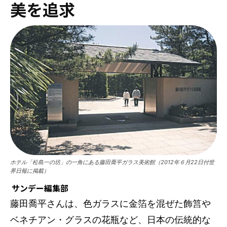
美を追求
ホテル「松島一の坊」の一角にある藤田喬平ガラス美術館（2012年６月22日付世
界日報に掲載）
サンデー編集部
藤田喬平さんは、色ガラスに金箔を混ぜた飾筥や
ベネチアン・グラスの花瓶など、日本の伝統的な