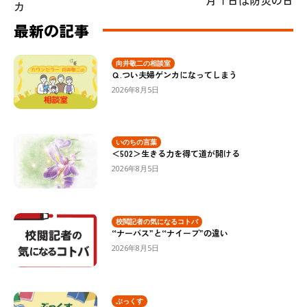
月１日は防災の日
カ
最新の記事
向井敬二の相談室
Ｑ.つい夫婦ゲンカになってしまう
2026年8月5日
いのちの言葉
＜502＞生きる力を得て道が開ける
2026年8月5日
校閲記者の気になるコトバ
“ナーバス”と“ナイーブ”の違い
2026年8月5日
ぶっくす