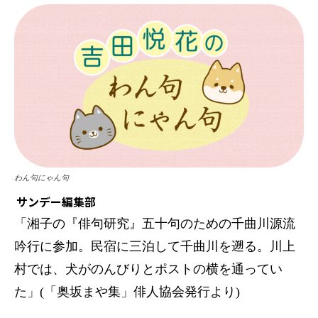
わん句にゃん句
サンデー編集部
「湘子の『俳句研究』五十句のための千曲川源流
吟行に参加。民宿に三泊して千曲川を遡る。川上
村では、犬がのんびりとポストの横を通ってい
た」(「奥坂まや集」俳人協会発行より)