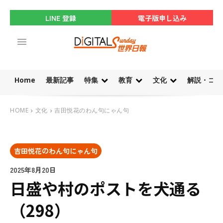
LINE 登録
電子版申し込み
Home
最新記事
特集
教育
文化
解説・コラ
HOME
文化
吉田悦花のわん句にゃん句
吉田悦花のわん句にゃん句
2025年8月20日
日盛や村のポストを犬通る
（298）