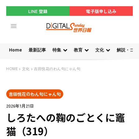
LINE 登録
電子版申し込み
Home
最新記事
特集
教育
文化
解説・コラ
HOME
文化
吉田悦花のわん句にゃん句
吉田悦花のわん句にゃん句
2026年1月21日
しろたへの鞠のごとくに竈
猫（319）