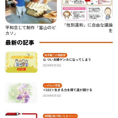
「性別違和」に自由な議論
平和念じて制作「富山のピ
を
カソ」
最新の記事
向井敬二の相談室
Ｑ.つい夫婦ゲンカになってしまう
2026年8月5日
いのちの言葉
＜502＞生きる力を得て道が開ける
2026年8月5日
校閲記者の気になるコトバ