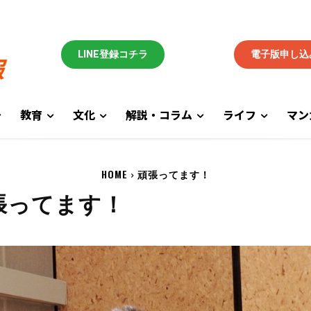
LINE登録コチラ
電子版申し込
教育
文化
解説・コラム
ライフ
マン
HOME
頑張ってます！
張ってます！