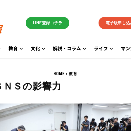
LINE登録コチラ
電子版申し込
教育
文化
解説・コラム
ライフ
マン
HOME
教育
ＳＮＳの影響力