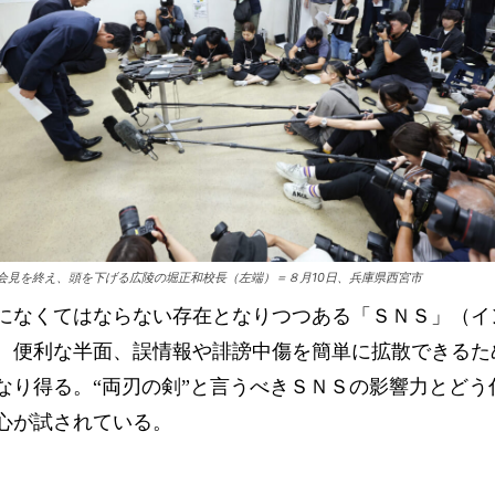
会見を終え、頭を下げる広陵の堀正和校長（左端）＝８月10日、兵庫県西宮市
になくてはならない存在となりつつある「ＳＮＳ」（イ
。便利な半面、誤情報や誹謗中傷を簡単に拡散できるた
なり得る。“両刃の剣”と言うべきＳＮＳの影響力とどう
心が試されている。