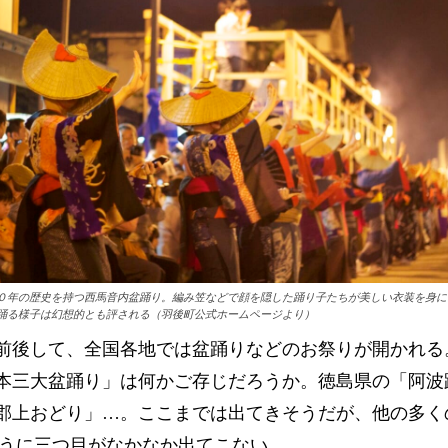
０年の歴史を持つ西馬音内盆踊り。編み笠などで顔を隠した踊り子たちが美しい衣装を身に
踊る様子は幻想的とも評される（羽後町公式ホームページより）
前後して、全国各地では盆踊りなどのお祭りが開かれる
本三大盆踊り」は何かご存じだろうか。徳島県の「阿波
郡上おどり」…。ここまでは出てきそうだが、他の多く
ように三つ目がなかなか出てこない。