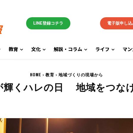
LINE登録コチラ
電子版申し込
教育
文化
解説・コラム
ライフ
マン
HOME
教育
地域づくりの現場から
が輝くハレの日 地域をつな