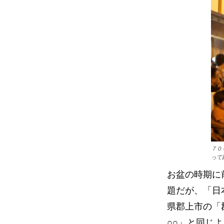
７０
って
お盆の時期に
題だが、「日
県郡上市の「
○○」と同じ