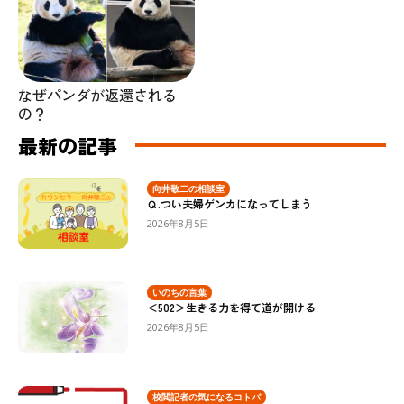
なぜパンダが返還される
の？
最新の記事
向井敬二の相談室
Ｑ.つい夫婦ゲンカになってしまう
2026年8月5日
いのちの言葉
＜502＞生きる力を得て道が開ける
2026年8月5日
校閲記者の気になるコトバ