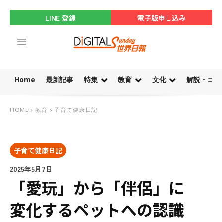
LINE 登録
電子版申し込み
Home
最新記事
特集
教育
文化
解説・コラ
HOME
教育
子育て健康日記
子育て健康日記
2025年5月7日
「愛玩」から「伴侶」に
変化するペットへの認識