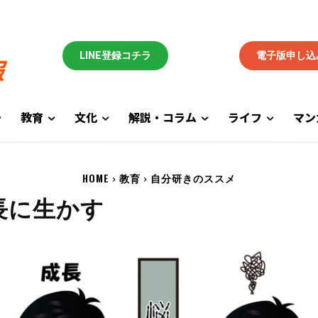
LINE登録コチラ
電子版申し込
教育
文化
解説・コラム
ライフ
マン
HOME
教育
自分研きのススメ
長に生かす