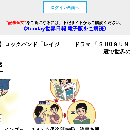
ログイン画面へ
"記事全文"
をご覧になるには、下記サイトからご購読ください。
《Sunday世界日報 電子版をご購読》
】ロックバンド「レイジ
ドラマ 「ＳＨŌＧＵＮ
冠で世界
S
 インプッ
４３とも倶楽部編⑧ 読書を通