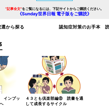
"記事全文"
をご覧になるには、下記サイトからご購読ください。
《Sunday世界日報 電子版をご購読》
院選から探る
認知症対策のお手本 
S
 インプッ
４３とも倶楽部編⑧ 読書を通
へ
して成長するサイクル