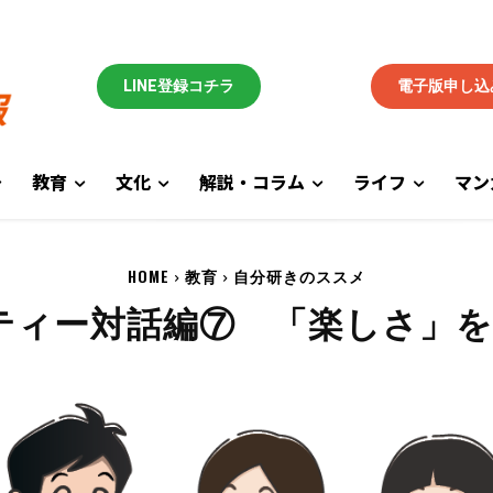
LINE登録コチラ
電子版申し込
教育
文化
解説・コラム
ライフ
マン
HOME
教育
自分研きのススメ
ティー対話編⑦ 「楽しさ」