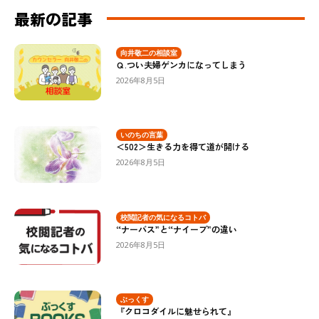
最新の記事
向井敬二の相談室
Ｑ.つい夫婦ゲンカになってしまう
2026年8月5日
いのちの言葉
＜502＞生きる力を得て道が開ける
2026年8月5日
校閲記者の気になるコトバ
“ナーバス”と“ナイーブ”の違い
2026年8月5日
ぶっくす
『クロコダイルに魅せられて』