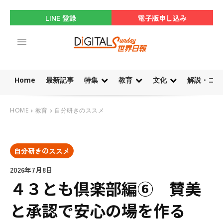
LINE 登録
電子版申し込み
Home
最新記事
特集
教育
文化
解説・コラ
HOME
教育
自分研きのススメ
自分研きのススメ
2026年7月8日
４３とも倶楽部編⑥ 賛美
と承認で安心の場を作る