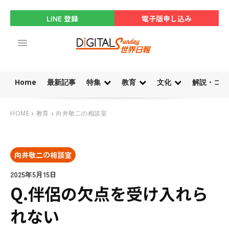
LINE 登録
電子版申し込み
Home
最新記事
特集
教育
文化
解説・コラ
HOME
教育
向井敬二の相談室
向井敬二の相談室
2025年5月15日
Q.伴侶の欠点を受け入れら
れない