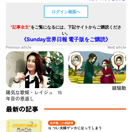
ログイン画面へ
"記事全文"
をご覧になるには、下記サイトからご購読くださ
い。
《Sunday世界日報 電子版をご購読》
Previous article
Next article
鏡騒動
陽気な歌姫・レイジュ 15
年目の恩返し
最新の記事
向井敬二の相談室
Ｑ.つい夫婦ゲンカになってしまう