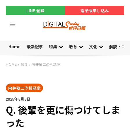
LINE 登録
電子版申し込み
Home
最新記事
特集
教育
文化
解説・コラ
HOME
教育
向井敬二の相談室
向井敬二の相談室
2025年6月5日
Q. 後輩を更に傷つけてしま
った