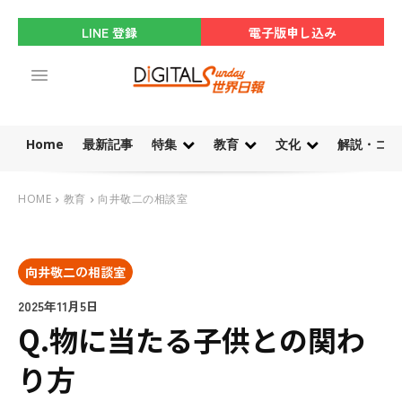
LINE 登録
電子版申し込み
Home
最新記事
特集
教育
文化
解説・コラ
HOME
教育
向井敬二の相談室
向井敬二の相談室
2025年11月5日
Q.物に当たる子供との関わ
り方