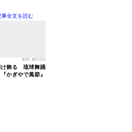
記事全文を読む
NEXT ARTICLE
開け飾る 琉球舞踊
『かぎやで風節』