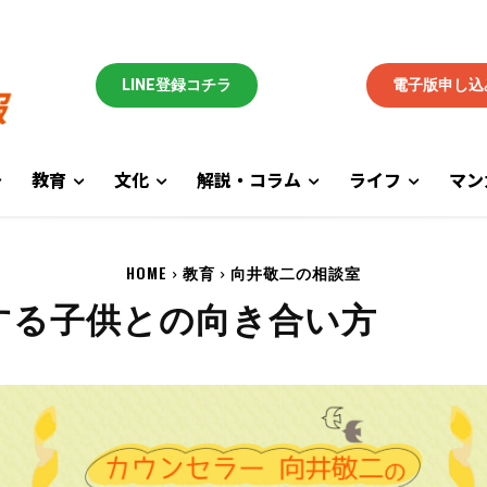
LINE登録コチラ
電子版申し込
教育
文化
解説・コラム
ライフ
マン
HOME
教育
向井敬二の相談室
する子供との向き合い方